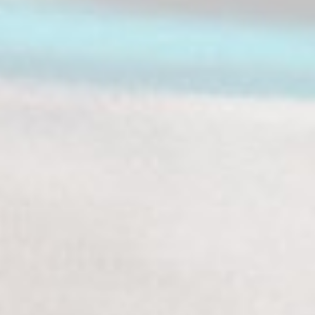
NAVIGATION
KONTAKT
SOCIAL MEDIA
COPYRIGHT © 2026 KATLENBURGER KELLEREI
GMBH & CO. KG. ALLE RECHTE VORBEHALTEN
AGB
IMPRESSUM
DATENSCHUTZ