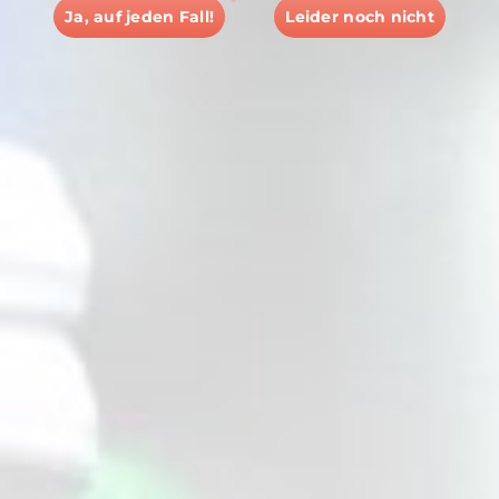
Ja, auf jeden Fall!
Leider noch nicht
Für goldene Zeiten
Für viele Kenner ist unser Met der
aromatischste Honigwein. Ausgesuchte
Zutaten und die langjährige Erfahrung unserer
Kellermeister geben ihm seinen unnachahmlich
guten Geschmack. KATLENBURGER Honigwein
wird aus reinem Bienenhonig erzeugt – nach
Handelsbrauch ohne Verwendung von Aromen
oder anderer künstlicher Zutaten. Natur pur
und DLG-prämiert.
Nicht umsonst wurde Honigwein, der wohl
älteste Wein der Welt, früher als Göttertrunk
bezeichnet. Die Germanen machten ihn sogar
zu ihrem Nationalgetränk und verherrlichten
ihn in ihren Sagen und Liedern. Quer durch die
Geschichte und durch viele Völker zieht sich die
Tradition des Honigweins. In der Gegenwart