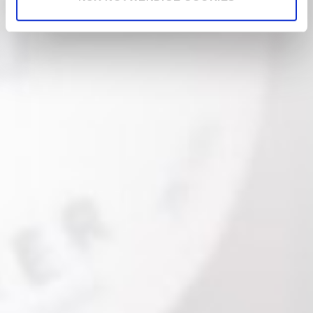
News
Zu den
News