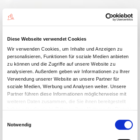
Passt zu:
Ruhigen Momenten in schwirrendem Leben
Diese Webseite verwendet Cookies
Fühlt sich an wie:
Wir verwenden Cookies, um Inhalte und Anzeigen zu
Barfuß über die Wiese
personalisieren, Funktionen für soziale Medien anbieten
zu können und die Zugriffe auf unsere Website zu
Schmeckt nach:
analysieren. Außerdem geben wir Informationen zu Ihrer
Clostertrunk
Verwendung unserer Website an unsere Partner für
Süß-aromatischem Honiggenuss
soziale Medien, Werbung und Analysen weiter. Unsere
Partner führen diese Informationen möglicherweise mit
weiteren Daten zusammen, die Sie ihnen bereitgestellt
haben oder die sie im Rahmen Ihrer Nutzung der Dienste
gesammelt haben.
Einwilligungsauswahl
Lesen Sie bitte auch unsere
Datenschutzerklärung
Notwendig
Jetzt onli
kaufen!