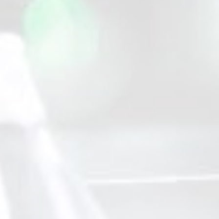
erlebt er eine kleine Renaissance. Die
KATLENBURGER Honigweine werden nach alt
überlieferten Rezepten und unter Einhaltung
höchster Qualitätsansprüche hergestellt.
Trink-Tipp: Leicht gekühlt aus dem
Weißweinglas, mit einem Rosmarinzweig
garniert.