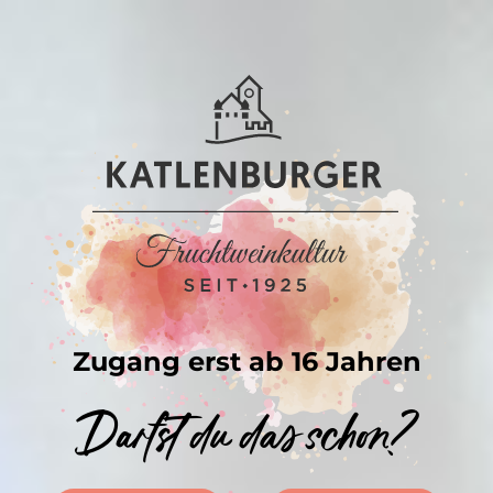
Skip
to
content
Klassischer
Honigwein
Zugang erst ab 16 Jahren
Darfst du das schon?