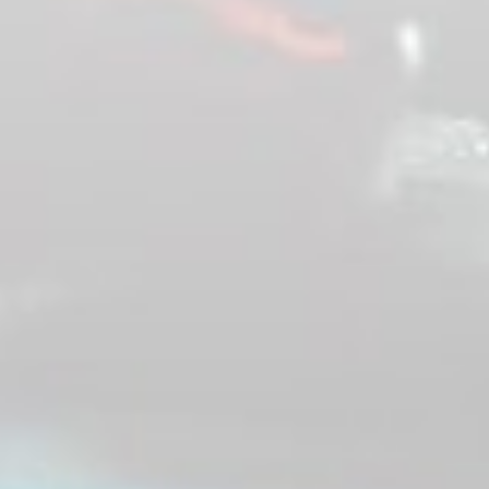
Historie
Zur
Historie